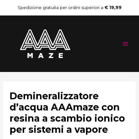
Vai
Navigazione
Spedizione gratuita per ordini superiori a
€ 19,99
al
articoli
Mai
contenuto
Me
Demineralizzatore
d’acqua AAAmaze con
resina a scambio ionico
per sistemi a vapore