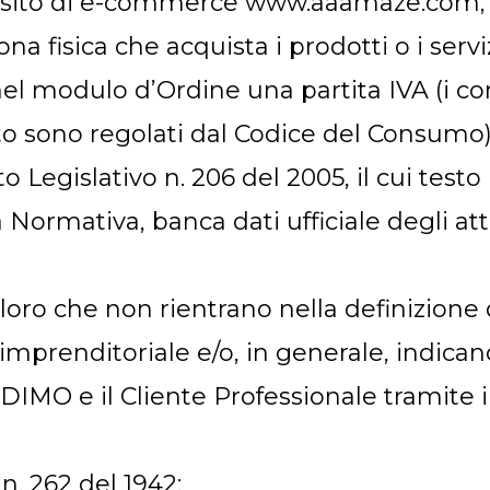
il sito di e-commerce www.aaamaze.com;
sona fisica che acquista i prodotti o i servi
el modulo d’Ordine una partita IVA (i con
to sono regolati dal Codice del Consumo)
eto Legislativo n. 206 del 2005, il cui te
Normativa, banca dati ufficiale degli atti
coloro che non rientrano nella definizion
imprenditoriale e/o, in generale, indic
ra DIMO e il Cliente Professionale tramite 
 n. 262 del 1942;