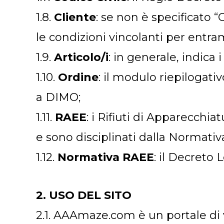
1.8.
Cliente
: se non è specificato 
le condizioni vincolanti per entra
1.9.
Articolo/i
: in generale, indica 
1.10.
Ordine
: il modulo riepilogativ
a DIMO;
1.11.
RAEE
: i Rifiuti di Apparecchi
e sono disciplinati dalla Normati
1.12.
Normativa RAEE
: il Decreto 
2. USO DEL SITO
2.1. AAAmaze.com è un portale di ve