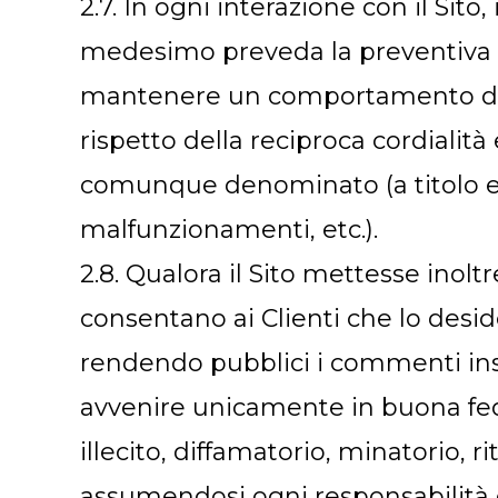
2.7. In ogni interazione con il Sit
medesimo preveda la preventiva au
mantenere un comportamento decor
rispetto della reciproca cordialità
comunque denominato (a titolo ese
malfunzionamenti, etc.).
2.8. Qualora il Sito mettesse inolt
consentano ai Clienti che lo desi
rendendo pubblici i commenti inser
avvenire unicamente in buona fede
illecito, diffamatorio, minatorio,
assumendosi ogni responsabilità c