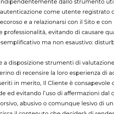
o, indipendentemente dallo strumento util
tenticazione come utente registrato del
oso e a relazionarsi con il Sito e con i
 e professionalità, evitando di causare qua
mplificativo ma non esaustivo: disturbi,
re a disposizione strumenti di valutazione
derino di recensire la loro esperienza d
iti in merito, Il Cliente è consapevole c
 ed evitando l’uso di affermazioni dal c
 ritorsivo, abusivo o comunque lesivo di u
irca il contenuto che deciderà di rendere