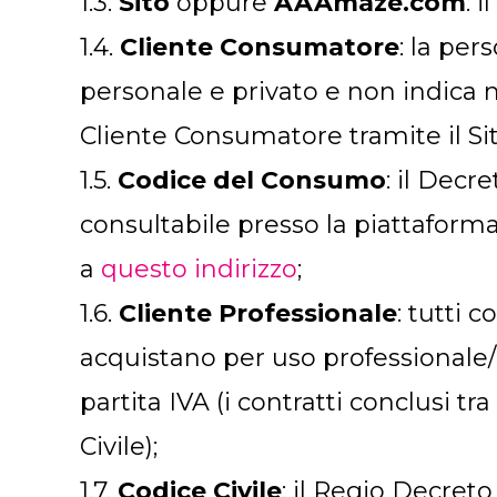
1.3.
Sito
oppure
AAAmaze.com
: 
1.4.
Cliente Consumatore
: la per
personale e privato e non indica n
Cliente Consumatore tramite il Si
1.5.
Codice del Consumo
: il Decr
consultabile presso la piattaforma 
a
questo indirizzo
;
1.6.
Cliente Professionale
: tutti 
acquistano per uso professionale/
partita IVA (i contratti conclusi t
Civile);
1.7.
Codice Civile
: il Regio Decreto