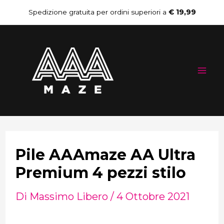
Vai
Navigazione
Spedizione gratuita per ordini superiori a
€ 19,99
al
articoli
Mai
contenuto
Me
Pile AAAmaze AA Ultra
Premium 4 pezzi stilo
Di
Massimo Libero
/
4 Ottobre 2021