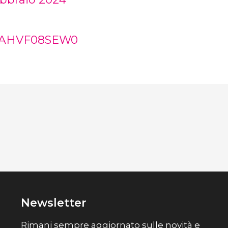
-AHVF08SEW0
Newsletter
Rimani sempre aggiornato sulle novità e