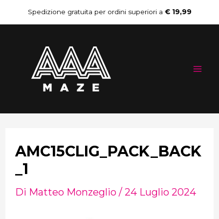
Vai
Navigazione
Spedizione gratuita per ordini superiori a
€ 19,99
al
articoli
Mai
contenuto
Me
AMC15CLIG_PACK_BACK
_1
Di
Matteo Monzeglio
/
24 Luglio 2024