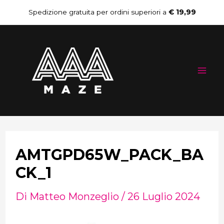
Vai
Navigazione
Spedizione gratuita per ordini superiori a
€ 19,99
al
articoli
Mai
contenuto
Me
AMTGPD65W_PACK_BA
CK_1
Di
Matteo Monzeglio
/
26 Luglio 2024