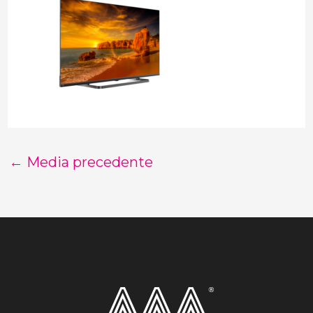
←
Media precedente