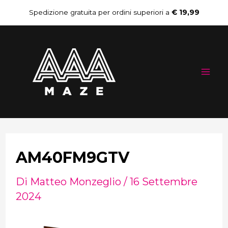
Vai
Navigazione
Spedizione gratuita per ordini superiori a
€ 19,99
al
articoli
Mai
contenuto
Me
AM40FM9GTV
Di
Matteo Monzeglio
/
16 Settembre
2024