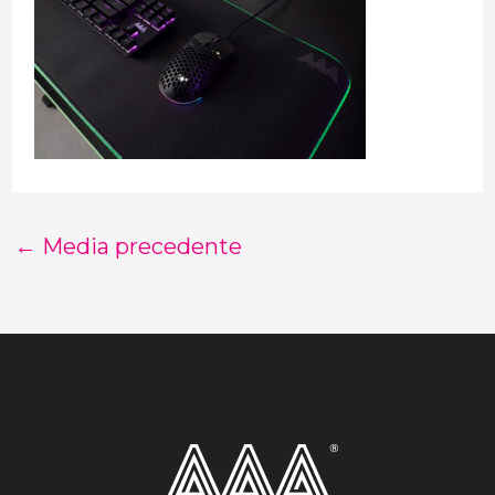
←
Media precedente