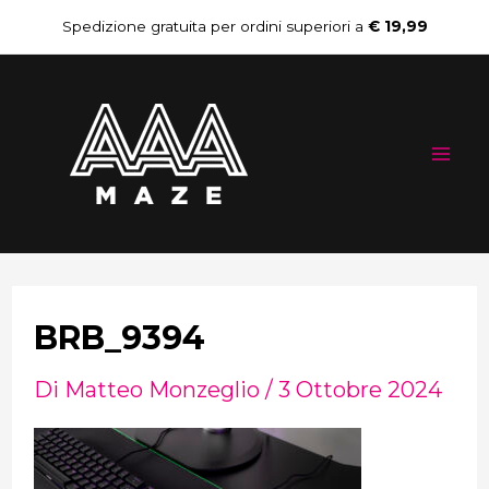
Vai
Navigazione
Spedizione gratuita per ordini superiori a
€ 19,99
al
articoli
Mai
contenuto
Me
BRB_9394
Di
Matteo Monzeglio
/
3 Ottobre 2024