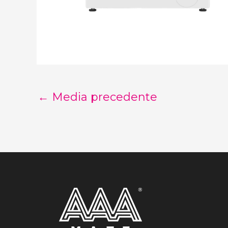
←
Media precedente