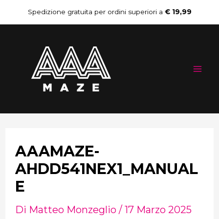
Vai
Navigazione
Spedizione gratuita per ordini superiori a
€ 19,99
al
articoli
Mai
contenuto
Me
AAAMAZE-
AHDD541NEX1_MANUAL
E
Di
Matteo Monzeglio
/
17 Marzo 2025