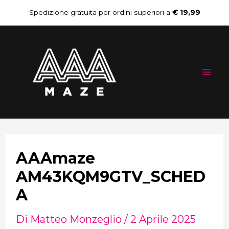
Vai
Navigazione
Spedizione gratuita per ordini superiori a
€ 19,99
al
articoli
Mai
contenuto
Me
AAAmaze
AM43KQM9GTV_SCHED
A
Di
Matteo Monzeglio
/
2 Aprile 2025