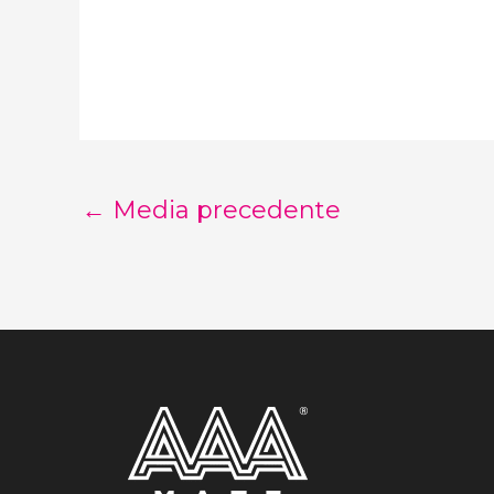
←
Media precedente