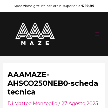
Vai
Navigazione
Spedizione gratuita per ordini superiori a
€ 19,99
al
articoli
Mai
contenuto
Me
AAAMAZE-
AHSCO250NEB0-scheda
tecnica
Di
Matteo Monzeglio
/
27 Agosto 2025