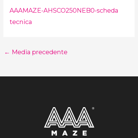
AAAMAZE-AHSCO250NEB0-scheda
tecnica
←
Media precedente