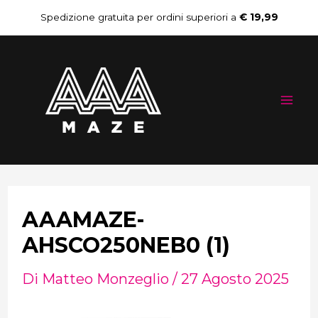
Vai
Navigazione
Spedizione gratuita per ordini superiori a
€ 19,99
al
articoli
Mai
contenuto
Me
AAAMAZE-
AHSCO250NEB0 (1)
Di
Matteo Monzeglio
/
27 Agosto 2025