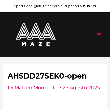
Vai
Navigazione
Spedizione gratuita per ordini superiori a
€ 19,99
al
articoli
Mai
contenuto
Me
AHSDD27SEK0-open
Di
Matteo Monzeglio
/
27 Agosto 2025