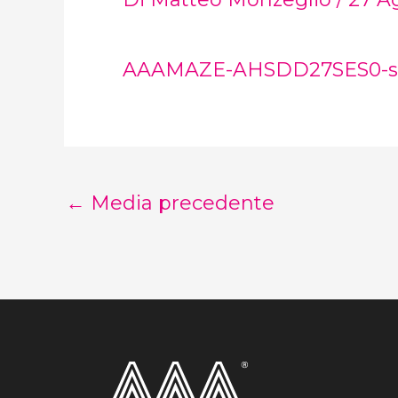
AAAMAZE-AHSDD27SES0-sc
←
Media precedente