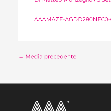
AAAMAZE-AGDD280NEC0-sc
←
Media precedente