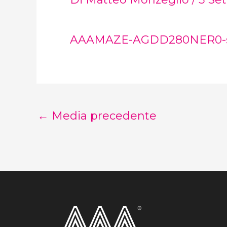
AAAMAZE-AGDD280NER0-s
←
Media precedente