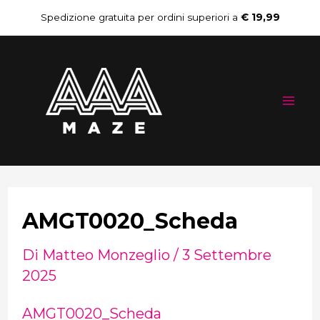
Vai
Navigazione
Spedizione gratuita per ordini superiori a
€ 19,99
al
articoli
Mai
contenuto
Me
AMGT0020_Scheda
Di
Matteo Monzeglio
/
3 Settembre
2025
AMGT0020_Scheda