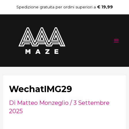
Vai
Navigazione
Spedizione gratuita per ordini superiori a
€ 19,99
al
articoli
Mai
contenuto
Me
WechatIMG29
Di
Matteo Monzeglio
/
3 Settembre
2025