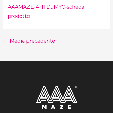
AAAMAZE-AHTD9MYC-scheda
prodotto
←
Media precedente