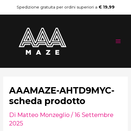
Vai
Navigazione
Spedizione gratuita per ordini superiori a
€ 19,99
al
articoli
Mai
contenuto
Me
AAAMAZE-AHTD9MYC-
scheda prodotto
Di
Matteo Monzeglio
/
16 Settembre
2025