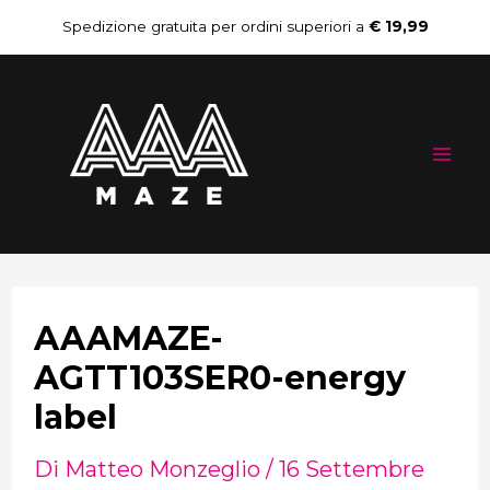
Vai
Navigazione
Spedizione gratuita per ordini superiori a
€ 19,99
al
articoli
Mai
contenuto
Me
AAAMAZE-
AGTT103SER0-energy
label
Di
Matteo Monzeglio
/
16 Settembre