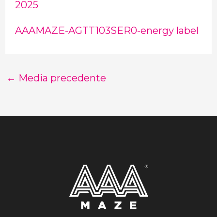
2025
AAAMAZE-AGTT103SER0-energy label
←
Media precedente