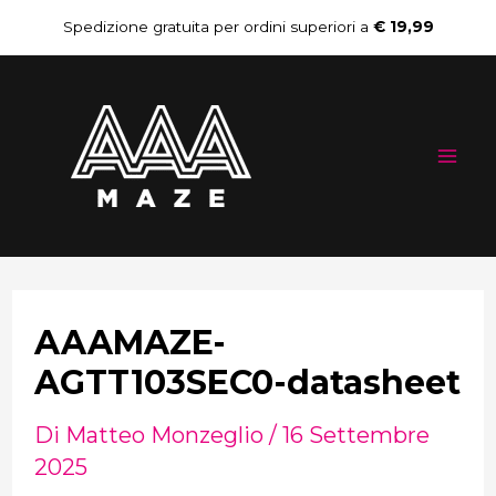
Vai
Navigazione
Spedizione gratuita per ordini superiori a
€ 19,99
al
articoli
Mai
contenuto
Me
AAAMAZE-
AGTT103SEC0-datasheet
Di
Matteo Monzeglio
/
16 Settembre
2025