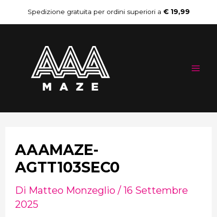
Vai
Navigazione
Spedizione gratuita per ordini superiori a
€ 19,99
al
articoli
Mai
contenuto
Me
AAAMAZE-
AGTT103SEC0
Di
Matteo Monzeglio
/
16 Settembre
2025