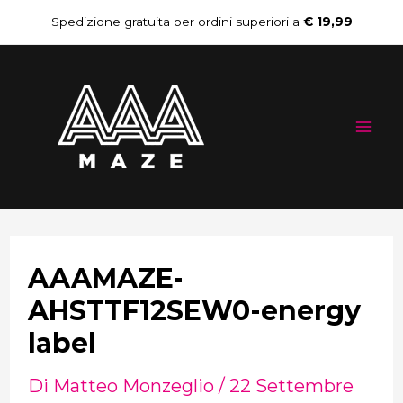
Vai
Navigazione
Spedizione gratuita per ordini superiori a
€ 19,99
al
articoli
Mai
contenuto
Me
AAAMAZE-
AHSTTF12SEW0-energy
label
Di
Matteo Monzeglio
/
22 Settembre