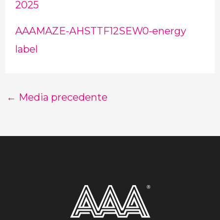
2025
AAAMAZE-AHSTTF12SEW0-energy
label
←
Media precedente