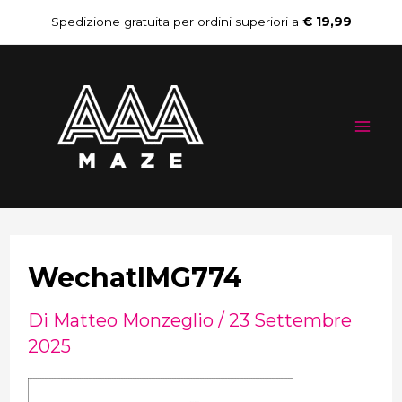
Vai
Navigazione
Spedizione gratuita per ordini superiori a
€ 19,99
al
articoli
Mai
contenuto
Me
WechatIMG774
Di
Matteo Monzeglio
/
23 Settembre
2025