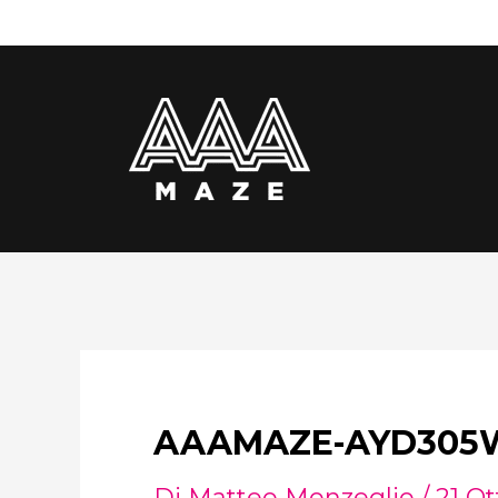
Vai
Navigazione
al
articoli
contenuto
AAAMAZE-AYD305W
Di
Matteo Monzeglio
/
21 O