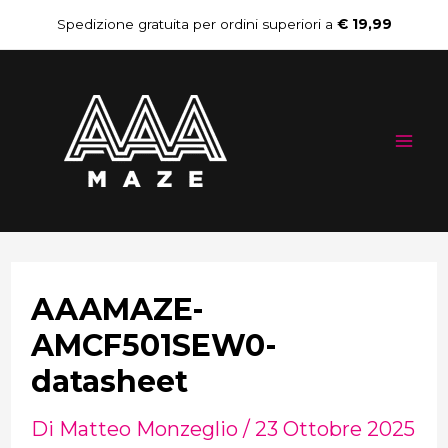
Vai
Navigazione
Spedizione gratuita per ordini superiori a
€ 19,99
al
articoli
Mai
contenuto
Me
AAAMAZE-
AMCF501SEW0-
datasheet
Di
Matteo Monzeglio
/
23 Ottobre 2025