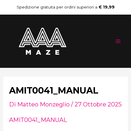
Vai
Navigazione
Spedizione gratuita per ordini superiori a
€ 19,99
al
articoli
Mai
contenuto
Me
AMIT0041_MANUAL
Di
Matteo Monzeglio
/
27 Ottobre 2025
AMIT0041_MANUAL