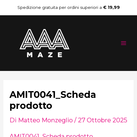
Vai
Navigazione
Spedizione gratuita per ordini superiori a
€ 19,99
al
articoli
Mai
contenuto
Me
AMIT0041_Scheda
prodotto
Di
Matteo Monzeglio
/
27 Ottobre 2025
AMIT0041_Scheda prodotto