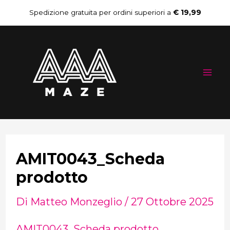
Vai
Navigazione
Spedizione gratuita per ordini superiori a
€ 19,99
al
articoli
Mai
contenuto
Me
AMIT0043_Scheda
prodotto
Di
Matteo Monzeglio
/
27 Ottobre 2025
AMIT0043_Scheda prodotto