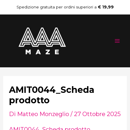
Vai
Navigazione
Spedizione gratuita per ordini superiori a
€ 19,99
al
articoli
Mai
contenuto
Me
AMIT0044_Scheda
prodotto
Di
Matteo Monzeglio
/
27 Ottobre 2025
AMIT0044_Scheda prodotto