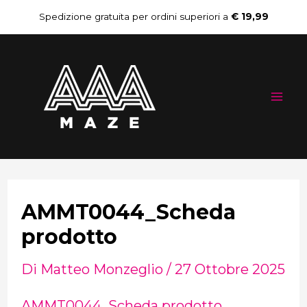
Vai
Navigazione
Spedizione gratuita per ordini superiori a
€ 19,99
al
articoli
Mai
contenuto
Me
AMMT0044_Scheda
prodotto
Di
Matteo Monzeglio
/
27 Ottobre 2025
AMMT0044_Scheda prodotto