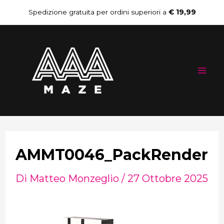
Vai
Navigazione
Spedizione gratuita per ordini superiori a
€ 19,99
al
articoli
Mai
contenuto
Me
AMMT0046_PackRender
Di
Matteo Monzeglio
/
27 Ottobre 2025