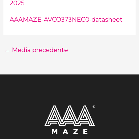
2025
AAAMAZE-AVCO373NEC0-datasheet
←
Media precedente