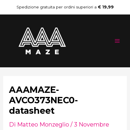
Vai
Navigazione
Spedizione gratuita per ordini superiori a
€ 19,99
al
articoli
Mai
contenuto
Me
AAAMAZE-
AVCO373NEC0-
datasheet
Di
Matteo Monzeglio
/
3 Novembre