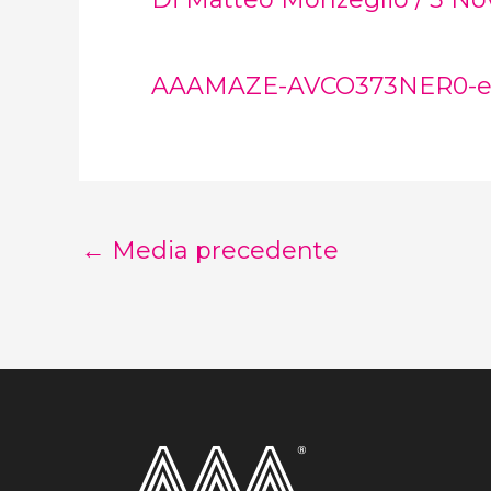
AAAMAZE-AVCO373NER0-e
←
Media precedente