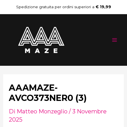
Vai
Navigazione
Spedizione gratuita per ordini superiori a
€ 19,99
al
articoli
Mai
contenuto
Me
AAAMAZE-
AVCO373NER0 (3)
Di
Matteo Monzeglio
/
3 Novembre
2025