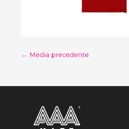
←
Media precedente