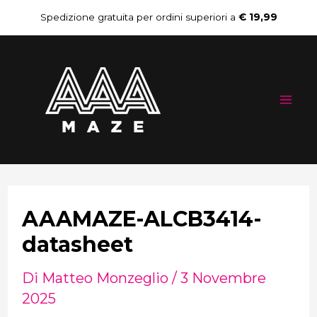
Vai
Navigazione
Spedizione gratuita per ordini superiori a
€ 19,99
al
articoli
Mai
contenuto
Me
AAAMAZE-ALCB3414-
datasheet
Di
Matteo Monzeglio
/
3 Novembre
2025