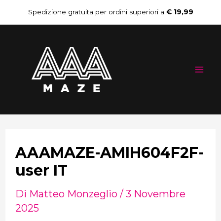
Vai
Navigazione
Spedizione gratuita per ordini superiori a
€ 19,99
al
articoli
Mai
contenuto
Me
AAAMAZE-AMIH604F2F-
user IT
Di
Matteo Monzeglio
/
3 Novembre
2025