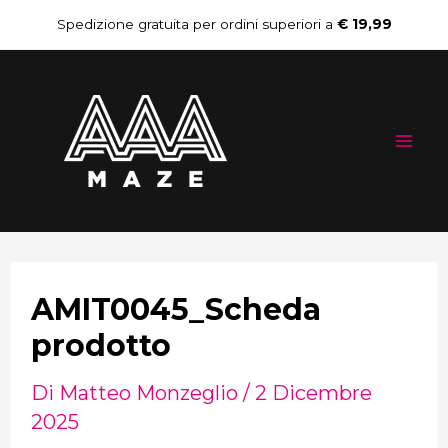
Vai
Navigazione
Spedizione gratuita per ordini superiori a
€ 19,99
al
articoli
Mai
contenuto
Me
AMIT0045_Scheda
prodotto
Di
Matteo Monzeglio
/
2 Dicembre
2025