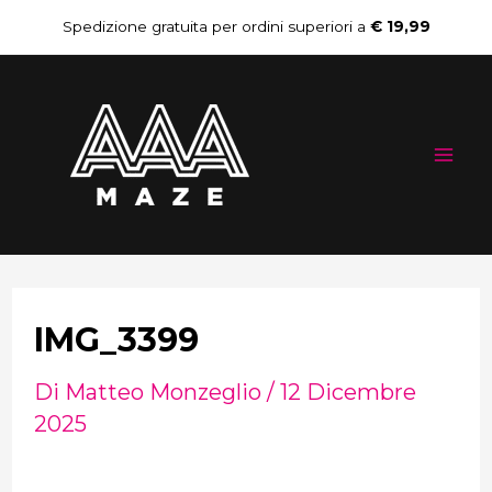
Vai
Navigazione
Spedizione gratuita per ordini superiori a
€ 19,99
al
articoli
Mai
contenuto
Me
IMG_3399
Di
Matteo Monzeglio
/
12 Dicembre
2025