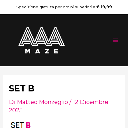
Vai
Navigazione
Spedizione gratuita per ordini superiori a
€ 19,99
al
articoli
Mai
contenuto
Me
SET B
Di
Matteo Monzeglio
/
12 Dicembre
2025