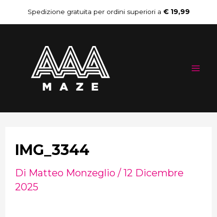
Vai
Navigazione
Spedizione gratuita per ordini superiori a
€ 19,99
al
articoli
Mai
contenuto
Me
IMG_3344
Di
Matteo Monzeglio
/
12 Dicembre
2025