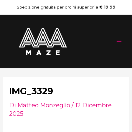
Vai
Navigazione
Spedizione gratuita per ordini superiori a
€ 19,99
al
articoli
Mai
contenuto
Me
IMG_3329
Di
Matteo Monzeglio
/
12 Dicembre
2025