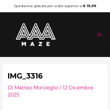
Vai
Navigazione
Spedizione gratuita per ordini superiori a
€ 19,99
al
articoli
Mai
contenuto
Me
IMG_3316
Di
Matteo Monzeglio
/
12 Dicembre
2025