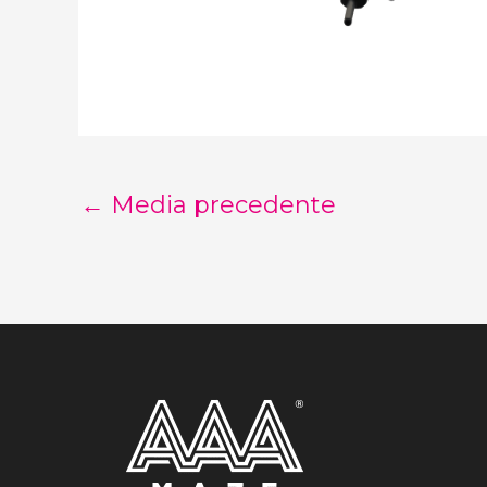
←
Media precedente