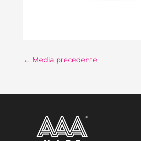
←
Media precedente