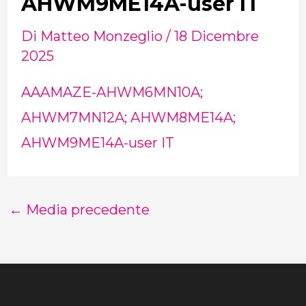
AHWM9ME14A-user IT
Di
Matteo Monzeglio
/
18 Dicembre
2025
AAAMAZE-AHWM6MN10A;
AHWM7MN12A; AHWM8ME14A;
AHWM9ME14A-user IT
←
Media precedente