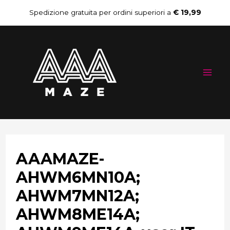
Vai
Navigazione
Spedizione gratuita per ordini superiori a
€ 19,99
al
articoli
Mai
contenuto
Me
AAAMAZE-
AHWM6MN10A;
AHWM7MN12A;
AHWM8ME14A;