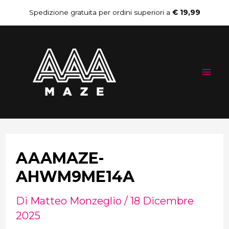
Vai
Navigazione
Spedizione gratuita per ordini superiori a
€ 19,99
al
articoli
Mai
contenuto
Me
AAAMAZE-
AHWM9ME14A
Di
Matteo Monzeglio
/
18 Dicembre
2025